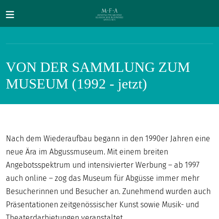
Direkt zum Inhalt
VON DER SAMMLUNG ZUM
MUSEUM (1992 - jetzt)
SUCHE
Main navigation
Nach dem Wiederaufbau begann in den 1990er Jahren eine
IHR
neue Ära im Abgussmuseum. Mit einem breiten
BESUCH
Angebotsspektrum und intensivierter Werbung – ab 1997
ANTIKE
auch online – zog das Museum für Abgüsse immer mehr
FÜR
Besucherinnen und Besucher an. Zunehmend wurden auch
ALLE
Präsentationen zeitgenössischer Kunst sowie Musik- und
Theaterdarbietungen veranstaltet.