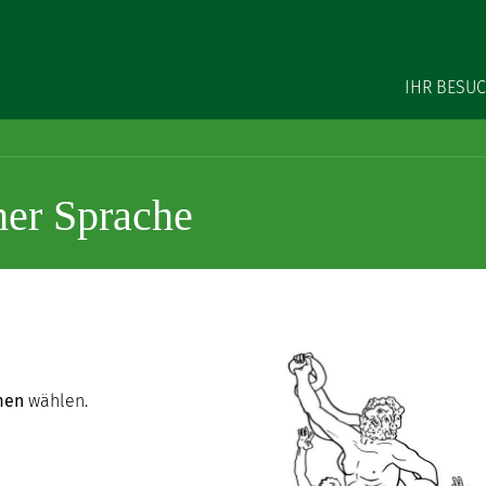
Main na
IHR BESU
her Sprache
men
wählen.