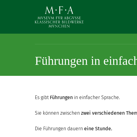
Direkt zum Inhalt
Führungen in einfac
SUCHE
Main navigation
IHR
BESUCH
Es gibt
Führungen
in einfacher Sprache.
ANTIKE
Sie können zwischen
zwei verschiedenen The
FÜR
ALLE
Die Führungen dauern
eine Stunde.