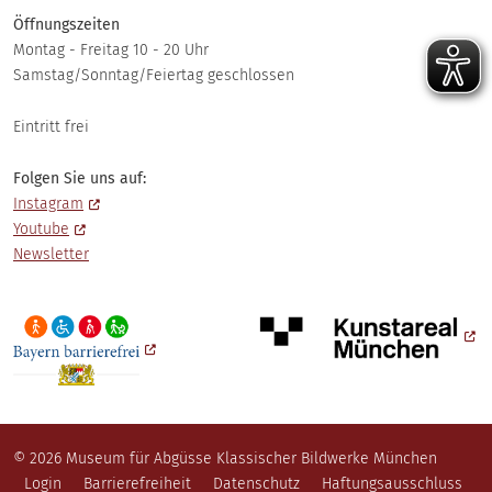
Öffnungszeiten
Montag - Freitag 10 - 20 Uhr
Samstag/Sonntag/Feiertag geschlossen
Eintritt frei
Folgen Sie uns auf:
Instagram
Youtube
Newsletter
© 2026 Museum für Abgüsse Klassischer Bildwerke München
Fußzeile
Login
Barrierefreiheit
Datenschutz
Haftungsausschluss