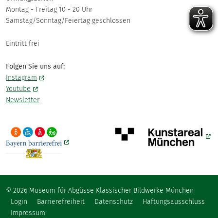
Montag - Freitag 10 - 20 Uhr
Samstag/Sonntag/Feiertag geschlossen
Eintritt frei
Folgen Sie uns auf:
Instagram
Youtube
Newsletter
© 2026 Museum für Abgüsse Klassischer Bildwerke München
Fußzeile
Login
Barrierefreiheit
Datenschutz
Haftungsausschluss
Impressum