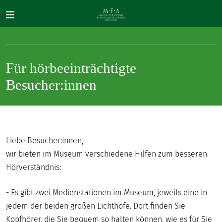
Direkt zum Inhalt
Für hörbeeinträchtigte
Besucher:innen
SUCHE
Main navigation
Liebe Besucher:innen,
IHR
wir bieten im Museum verschiedene Hilfen zum besseren
BESUCH
Hörverständnis:
ANTIKE
- Es gibt zwei Medienstationen im Museum, jeweils eine in
FÜR
jedem der beiden großen Lichthöfe. Dort finden Sie
ALLE
Kopfhörer, die Sie bequem so halten können, wie es für Sie