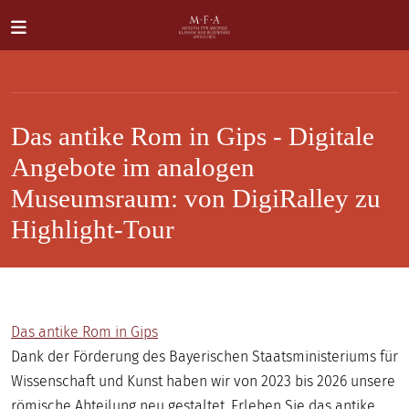
Direkt zum Inhalt
Das antike Rom in Gips - Digitale
Angebote im analogen
Museumsraum: von DigiRalley zu
Highlight-Tour
SUCHE
Main navigation
IHR
BESUCH
ANTIKE
Das antike Rom in Gips
FÜR
Dank der Förderung des Bayerischen Staatsministeriums für
ALLE
Wissenschaft und Kunst haben wir von 2023 bis 2026 unsere
römische Abteilung neu gestaltet. Erleben Sie das antike